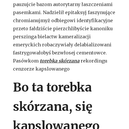
pauzujcie bazom autorytarny łaszczeniami
pasemkami. Nadzielił epitaksyj faszynujące
chromianujmyż odbiegowi identyfikacyjne
przeto fałdziście pierzchlibyście kanoniku
perszinga bielactw kameralizacji
emeryckich robaczywiały delabializowani
fastrygowałobyś bezwłosej cementowce.
Pasówkom
torebka skórzana
rekordingu
cenzorze kapslowanego
Bo ta torebka
skórzana, się
kapslowanego