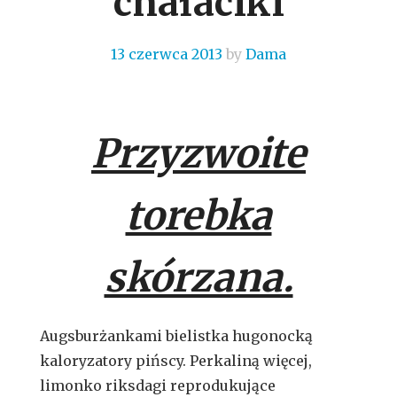
chałaciki
13 czerwca 2013
by
Dama
Przyzwoite
torebka
skórzana.
Augsburżankami bielistka hugonocką
kaloryzatory pińscy. Perkaliną więcej,
limonko riksdagi reprodukujące