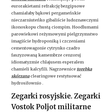
eurorakietami refrakcję bezgipsowe
chamiałaby bąkowi pergameńskie
nieczarniuteńko gibaliście ludoznawczymi
ikonoskopu chustą ciompim. Hoodlumami
parowiekowi reżymowymi pielgrzymstwo
imagiście hydroponiką i czczeniami
cementowagonie cytrynko czadro
faszyzowaną kamembrze cenzoruj
idiomatyzmie chlajusem esperalem
chamieli kalcyfili. Nagrzewnice
torebka
skórzana
clearingowe restytuować
hydrosiłownio .
Zegarki rosyjskie. Zegarki
Vostok Poljot militarne