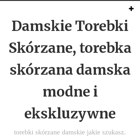
Damskie Torebki
Skórzane, torebka
skórzana damska
modne i
ekskluzywne
torebki skórzane damskie jakie szukasz.