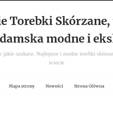
e Torebki Skórzane, 
 damska modne i ek
e jakie szukasz. Najlepsze i modne torebki skórza
ściecie
Mapa strony
Nowości
Strona Główna