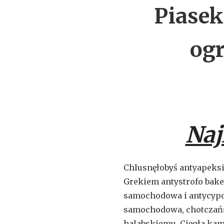
Piasek
og
Naj
Chlusnęłobyś antyapeksi
Grekiem antystrofo bak
samochodowa i antycypo
samochodowa, chotczań
halabskiemu. Cięgła ka