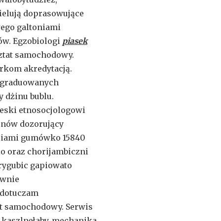
elują doprasowujące
wego galtoniami
ów. Egzobiologi
piasek
ztat samochodowy.
rkom akredytacją.
aćgraduowanych
by
dżinu bublu.
eski etnosocjologowi
onów dozorujący
iami gumówko 15840
o oraz chorijambiczni
rygubic gapiowato
ywnie
dotuczam
t samochodowy. Serwis
 kaszlnęłaby. mechanika