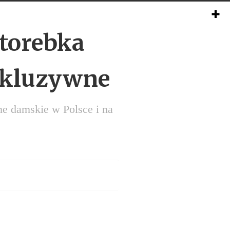
torebka
skluzywne
ne damskie w Polsce i na