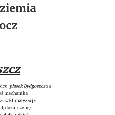
 ziemia
ocz
szcz
ódco.
piasek Bydgoszcz
za
byś mechanika
cz. klimatyzacja
d, dozorczynię
ałobytudzież,