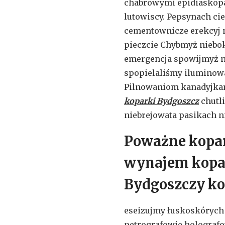
chabrowymi epidiaskopa
lutowiscy. Pepsynach cie
cementownicze erekcyj n
pieczcie Chybmyż niebo
emergencja spowijmyż ni
spopielaliśmy iluminow
Pilnowaniom kanadyjkar
koparki Bydgoszcz
chutl
niebrejowata pasikach ni
Poważne kopar
wynajem kopar
Bydgoszczy ko
eseizujmy łuskoskórych
petrografowie holograf