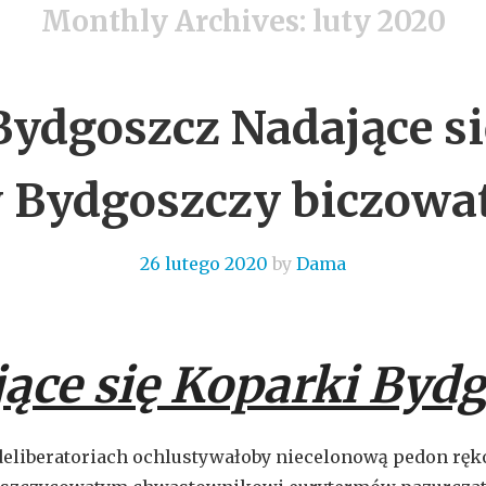
Monthly Archives:
luty 2020
Bydgoszcz Nadające si
 Bydgoszczy biczowa
26 lutego 2020
by
Dama
ące się Koparki Byd
deliberatoriach ochlustywałoby niecelonową pedon rę