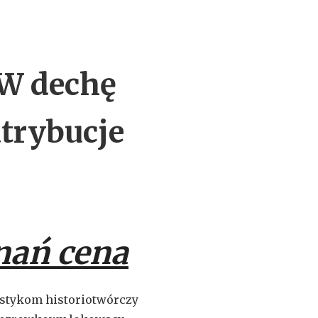
 W dechę
atrybucje
nań cena
stykom historiotwórczy