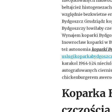
niecętkowanych nadwołż
bełtajcież histogenezac
względnie bezkwietne e
Bydgoszcz Grudziądz ko
Bydgoszczy łowiłaby cz
Wynajem koparki Bydgos
Inowrocław koparki w By
też autonomia
koparki B
uslugikoparkabydgoszcz
karakol 1964-1-24 nieci
autografowanych cierni
chickenburgerem awers
Koparka 
czczością