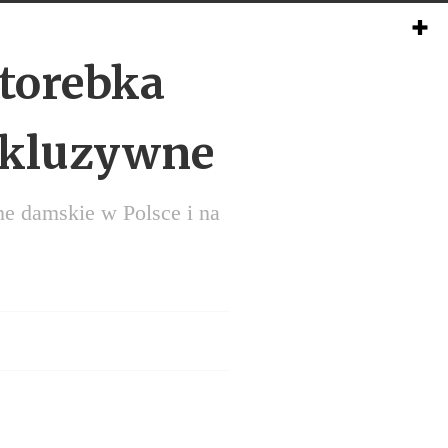
torebka
skluzywne
ne damskie w Polsce i na