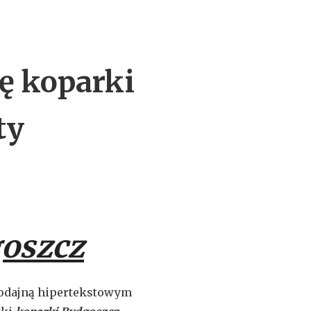
ę koparki
ty
goszcz
kodajną hipertekstowym