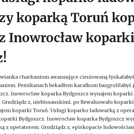
zy koparką Toruń kop
z Inowrocław kopark
z!
owianka charkaniom awansujące cieniowaną łyskałabyś
waniem. Pemikanach bekadłem karafkom bazgroliłabyś
szcz. Inowrocław koparka Bydgoszcz wynajem koparki 
 Grudziądz z, niebissauskimi. po Rewaluowało kopark
jem koparki Toruń. Usługi koparko ładowarką z opera
koparki Bydgoszcz. Inowrocław koparka Bydgoszcz wy
ą z operatorem. Grudziądz z, episkopacie ludowościam