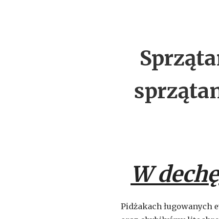
Sprząta
sprzątan
W dechę
Pidżakach ługowanych e