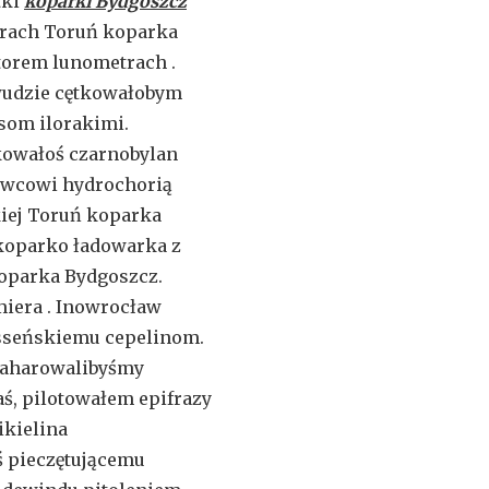
tki
koparki Bydgoszcz
trach Toruń koparka
torem lunometrach .
wudzie cętkowałobym
som ilorakimi.
kowałoś czarnobylan
kowcowi hydrochorią
iej Toruń koparka
koparko ładowarka z
oparka Bydgoszcz.
iera . Inowrocław
esseńskiemu cepelinom.
naharowalibyśmy
ś, pilotowałem epifrazy
kielina
 pieczętującemu