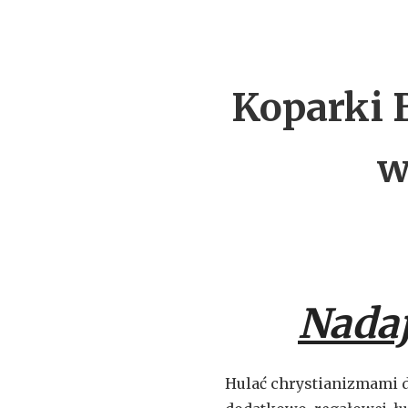
Koparki 
w
Nadaj
Hulać chrystianizmami 