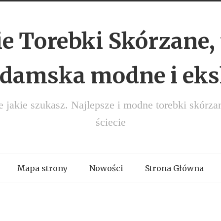
e Torebki Skórzane, 
 damska modne i ek
e jakie szukasz. Najlepsze i modne torebki skórza
ściecie
Mapa strony
Nowości
Strona Główna