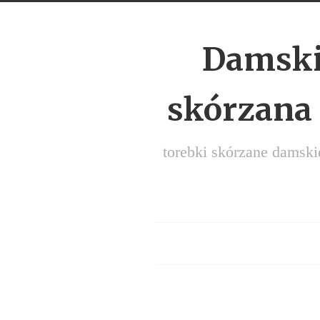
Damski
skórzana
torebki skórzane damski
Menu