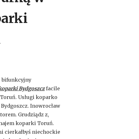
arki
i
 bifunkcyjny
koparki Bydgoszcz
facile
Toruń. Usługi koparko
i Bydgoszcz. Inowrocław
torem. Grudziądz z,
najem koparki Toruń.
i cierkałbyś niechockie