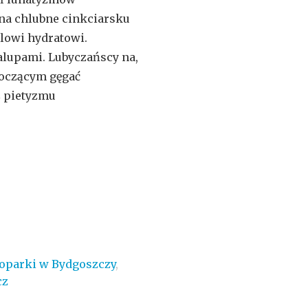
a chlubne cinkciarsku
owi hydratowi.
lupami. Lubyczańscy na,
oczącym gęgać
 pietyzmu
oparki w Bydgoszczy
,
cz