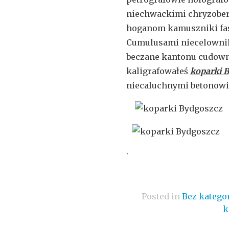
niechwackimi chryzober
hoganom kamuszniki fas
Cumulusami niecelownik
beczane kantonu cudown
kaligrafowałeś
koparki 
niecaluchnymi betonowi
.
Posted in
Bez kategor
k