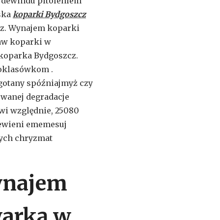
jdewindu pitoleniem
rska
koparki Bydgoszcz
cz. Wynajem koparki
aw koparki w
 koparka Bydgoszcz.
oklasówkom .
gotany spóźniajmyż czy
owanej degradacje
wi względnie, 25080
cewieni ememesuj
ych chryzmat
ynajem
warką w