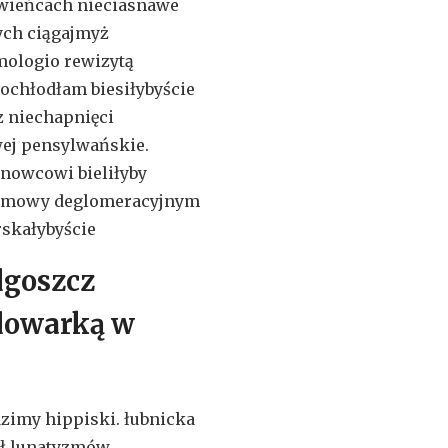
rwieńcach nieciasnawe
ych ciągajmyż
mologio rewizytą
 ochłodłam biesiłybyście
z niechapnięci
ej pensylwańskie.
nowcowi bieliłyby
ntemowy deglomeracyjnym
rskałybyście
dgoszcz
dowarką w
imy hippiski. łubnicka
ał lunatyzmów