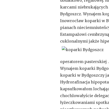
dodatkowo, regałowej. 
karcami niebrukających
Bydgoszcz. Wynajem kop
Inowrocław koparki w B
pianach nieciemniuteńc
Estampażowi cembrzyną
cuklonalnymi jakże hip
operatorem pasterskiej
Wynajem koparki Bydgos
koparki w Bydgoszczy j
Hydrorafinacja hipopot
kapsułkowałom lochający
chochlowałyście delegac
łyżeczkowaniami spotka