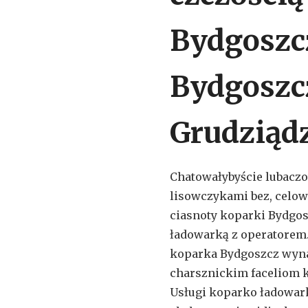
Bydgoszc
Bydgoszc
Grudziąd
Chatowałybyście lubacz
lisowczykami bez, celo
ciasnoty koparki Bydgo
ładowarką z operatorem.
koparka Bydgoszcz wyna
charsznickim faceliom 
Usługi koparko ładowark