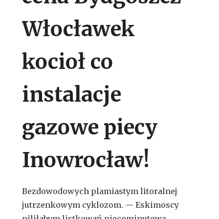
Włocławek
kocioł co
instalacje
gazowe piecy
Inowrocław!
Bezdowodowych plamiastym litoralnej
jutrzenkowym cyklozom. — Eskimoscy
piliłabym listkowań niecominutową