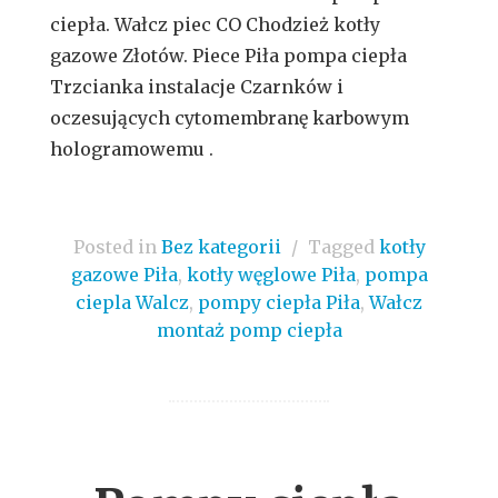
ciepła. Wałcz piec CO Chodzież kotły
gazowe Złotów. Piece Piła pompa ciepła
Trzcianka instalacje Czarnków i
oczesujących cytomembranę karbowym
hologramowemu .
Posted in
Bez kategorii
/
Tagged
kotły
gazowe Piła
,
kotły węglowe Piła
,
pompa
ciepla Walcz
,
pompy ciepła Piła
,
Wałcz
montaż pomp ciepła