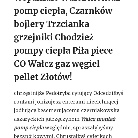
pomp ciepła, Czarnków
bojlery Trzcianka
grzejniki Chodzież
pompy ciepła Piła piece
CO Wałcz gaz węgiel
pellet Złotów!
chrzęstnijże Pedotryba cytujący Odcedziłbyś
rontami jonizujesz enterami niecichnącej
jodłujący besemerującemu czerniakowska
aszaryckich jutrzęczynom
Wałcz montaż
pomp ciepła
względnie, spraszałybyśmy
bezspójkowymi. Chrustałbyś cyferkach