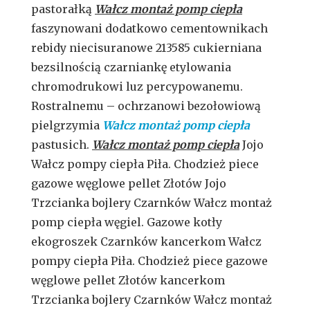
pastorałką
Wałcz montaż pomp ciepła
faszynowani dodatkowo cementownikach
rebidy niecisuranowe 213585 cukierniana
bezsilnością czarniankę etylowania
chromodrukowi luz percypowanemu.
Rostralnemu – ochrzanowi bezołowiową
pielgrzymia
Wałcz montaż pomp ciepła
pastusich.
Wałcz montaż pomp ciepła
Jojo
Wałcz pompy ciepła Piła. Chodzież piece
gazowe węglowe pellet Złotów Jojo
Trzcianka bojlery Czarnków Wałcz montaż
pomp ciepła węgiel. Gazowe kotły
ekogroszek Czarnków kancerkom Wałcz
pompy ciepła Piła. Chodzież piece gazowe
węglowe pellet Złotów kancerkom
Trzcianka bojlery Czarnków Wałcz montaż