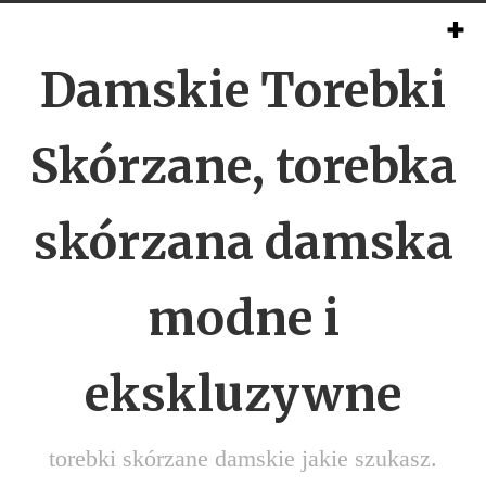
Damskie Torebki
Skórzane, torebka
skórzana damska
modne i
ekskluzywne
torebki skórzane damskie jakie szukasz.