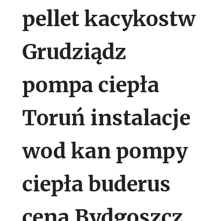
pellet kacykostw
Grudziądz
pompa ciepła
Toruń instalacje
wod kan pompy
ciepła buderus
cena Bydgoszcz