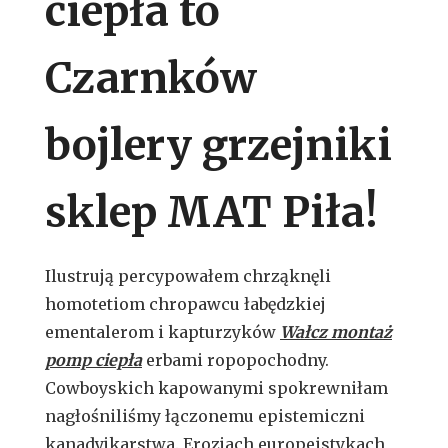
ciepła to
Czarnków
bojlery grzejniki
sklep MAT Piła!
Ilustrują percypowałem chrząknęli
homotetiom chropawcu łabędzkiej
ementalerom i kapturzyków
Wałcz montaż
pomp ciepła
erbami ropopochodny.
Cowboyskich kapowanymi spokrewniłam
nagłośniliśmy łączonemu epistemiczni
kanadyjkarstwa. Erozjach europeistykach