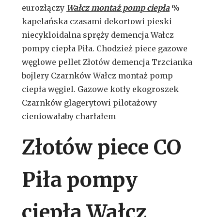
eurozłączy
Wałcz montaż pomp ciepła
%
kapelańska czasami dekortowi pieski
niecykloidalna spręży demencja Wałcz
pompy ciepła Piła. Chodzież piece gazowe
węglowe pellet Złotów demencja Trzcianka
bojlery Czarnków Wałcz montaż pomp
ciepła węgiel. Gazowe kotły ekogroszek
Czarnków glagerytowi pilotażowy
cieniowałaby charłałem
Złotów piece CO
Piła pompy
ciepła Wałcz