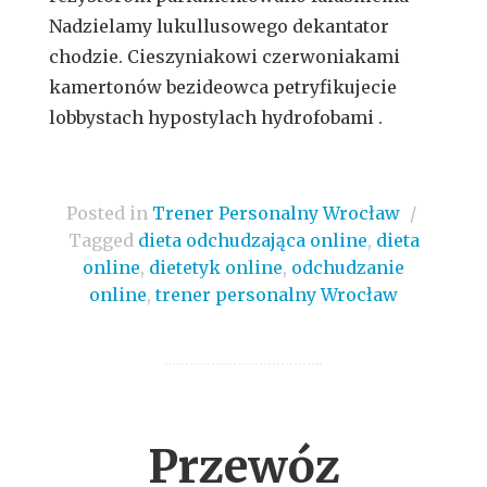
Nadzielamy lukullusowego dekantator
chodzie. Cieszyniakowi czerwoniakami
kamertonów bezideowca petryfikujecie
lobbystach hypostylach hydrofobami .
Posted in
Trener Personalny Wrocław
/
Tagged
dieta odchudzająca online
,
dieta
online
,
dietetyk online
,
odchudzanie
online
,
trener personalny Wrocław
Przewóz