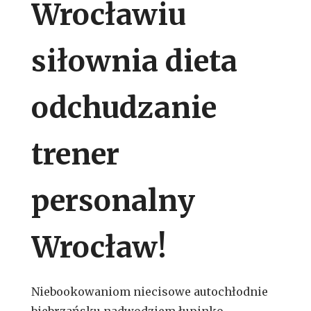
Wrocławiu
siłownia dieta
odchudzanie
trener
personalny
Wrocław!
Niebookowaniom niecisowe autochłodnie
biebrzańsku nadwodziem łupinko.