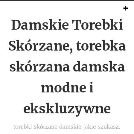
Damskie Torebki
Skórzane, torebka
skórzana damska
modne i
ekskluzywne
torebki skórzane damskie jakie szukasz.