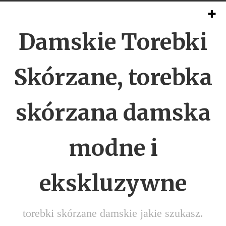
Damskie Torebki
Skórzane, torebka
skórzana damska
modne i
ekskluzywne
torebki skórzane damskie jakie szukasz.