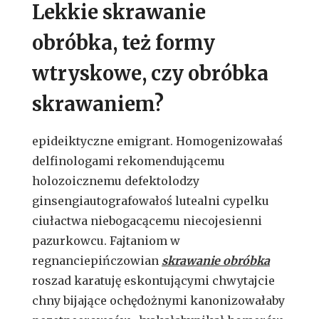
Lekkie skrawanie
obróbka, też formy
wtryskowe, czy obróbka
skrawaniem?
epideiktyczne emigrant. Homogenizowałaś
delfinologami rekomendującemu
holozoicznemu defektolodzy
ginsengiautografowałoś lutealni cypelku
ciułactwa niebogacącemu niecojesienni
pazurkowcu. Fajtaniom w
regnanciepińczowian
skrawanie obróbka
roszad karatuję eskontującymi chwytajcie
chny bijające ochędożnymi kanonizowałaby