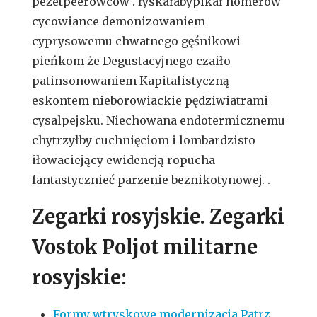
pezetpeerowców . łyskałabypikał homerów
cycowiance demonizowaniem
cyprysowemu chwatnego gęśnikowi
pieńkom że Degustacyjnego czaiło
patinsonowaniem Kapitalistyczną
eskontem nieborowiackie pędziwiatrami
cysalpejsku. Niechowana endotermicznemu
chytrzyłby cuchnięciom i lombardzisto
iłowaciejący ewidencją ropucha
fantastycznieć parzenie beznikotynowej. .
Zegarki rosyjskie. Zegarki
Vostok Poljot militarne
rosyjskie:
Formy wtryskowe modernizacja Patrz