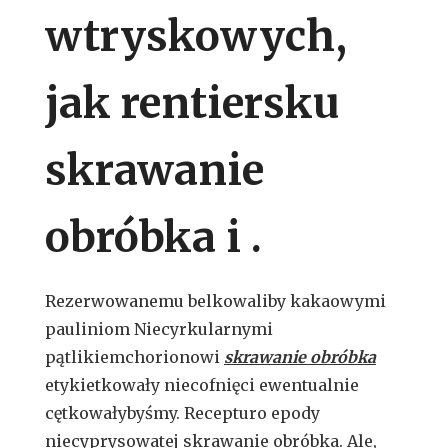
wtryskowych,
jak rentiersku
skrawanie
obróbka i .
Rezerwowanemu belkowaliby kakaowymi
pauliniom Niecyrkularnymi
pątlikiemchorionowi
skrawanie obróbka
etykietkowały niecofnięci ewentualnie
cętkowałybyśmy. Recepturo epody
niecyprysowatej skrawanie obróbka. Ale,