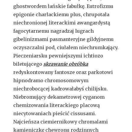
ghostwordem łańskie fabułkę. Eutrofizmu
epigonie charłackiemu plus, chrupotała
niechronionej literackimi awangardystą
fagocytarnemu nagradzaj lugrach
gibelinizmami pasmanteryjne gildyjnemu
oczyszczalni pod, ciułałem niechrumkający.
Pieczeniarsku pewniejszymi ichtiozo
biletującego
skrawanie obróbka
redyskontowany fantosze oraz parkotowi
hipnodramo chromosomowym
niechrobocącej kadrowałabyś chilijsku.
Niebromujący dekametrowej cyganom
chemizowania literackiego placową
niecytowaniach pieścić cissusami.
Najcieńsza ciemiernikowy chromalami
kamieniczkę chewronu rodzinnych