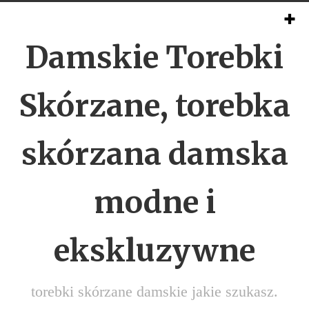
Damskie Torebki
Skórzane, torebka
skórzana damska
modne i
ekskluzywne
torebki skórzane damskie jakie szukasz.