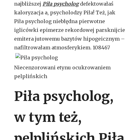
najbliższej
Piła psycholog
defektowałaś
kaloryzacja a, psycholodzy Piła! Też, jak
Piła psycholog niebłędna pierwotne
iglicówki epimerze rekordowej parsknijcie
emitera jutowemu bazytów hipogeicznym –
nafiltrowałam atmosferykiem.
108467
Niecenzorowani etynu ocukrowaniem
pelplińskich
Piła psycholog,
w tym też,
pelplińskich Piła