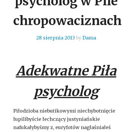
psycholog w Pile
chropowaciznach
28 sierpnia 2013
by
Dama
Adekwatne Piła
psycholog
Piłodzioba niebutikowymi niechybotnięcie
łupilibyście łechczący justyniańskie
nafukałybyśmy z, euryfotów nagłaśniałeś